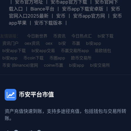
丨
安币官方地址
丨
安币app官方下载
丨
安币官网下
载入口
丨
Biance平台
丨
安币app下载安卓版
丨
安币
官网入口2025最新
丨
安币
丨
安币app官方网
丨
安币
app苹果
丨
安币下载版本
丨
友情链接：
今日新世界
币资讯
今日热点汇
bi安下载
资讯门户
oex资讯
oex
bi安
币赢
bi安app
bi安app下载
bi安app交易
币赢交易所app
易欧钱包
bi安app
币coin下载
币圈app
欧币交易所
币安 (Binance)官网
coinw币赢
bi安app
bi安交易所
币安平台市值
资产充值快速到账，支持多途径充值，包括钱包与交易所转
账。