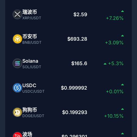
瑞波币
$2.59
+7.26%
XRP/USDT
币安币
$693.28
+3.09%
BNB/USDT
Solana
$165.6
+5.3%
SOL/USDT
USDC
$0.999992
+0.01%
USDC/USDT
狗狗币
$0.199293
+10.15%
DOGE/USDT
波场
$0.296301